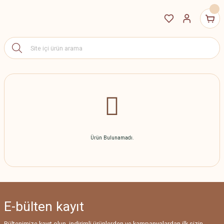
Ürün Bulunamadı.
E-bülten
kayıt
Bültenimize kayıt olun, indirimli ürünlerden ve kampanyalardan ilk sizin