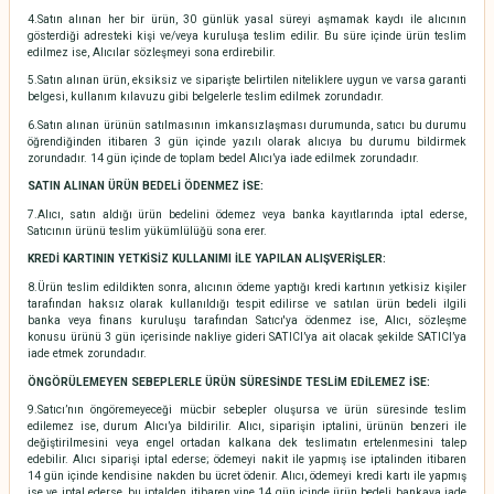
4.Satın alınan her bir ürün, 30 günlük yasal süreyi aşmamak kaydı ile alıcının
gösterdiği adresteki kişi ve/veya kuruluşa teslim edilir. Bu süre içinde ürün teslim
edilmez ise, Alıcılar sözleşmeyi sona erdirebilir.
5.Satın alınan ürün, eksiksiz ve siparişte belirtilen niteliklere uygun ve varsa garanti
belgesi, kullanım kılavuzu gibi belgelerle teslim edilmek zorundadır.
6.Satın alınan ürünün satılmasının imkansızlaşması durumunda, satıcı bu durumu
öğrendiğinden itibaren 3 gün içinde yazılı olarak alıcıya bu durumu bildirmek
zorundadır. 14 gün içinde de toplam bedel Alıcı’ya iade edilmek zorundadır.
SATIN ALINAN ÜRÜN BEDELİ ÖDENMEZ İSE:
7.Alıcı, satın aldığı ürün bedelini ödemez veya banka kayıtlarında iptal ederse,
Satıcının ürünü teslim yükümlülüğü sona erer.
KREDİ KARTININ YETKİSİZ KULLANIMI İLE YAPILAN ALIŞVERİŞLER:
8.Ürün teslim edildikten sonra, alıcının ödeme yaptığı kredi kartının yetkisiz kişiler
tarafından haksız olarak kullanıldığı tespit edilirse ve satılan ürün bedeli ilgili
banka veya finans kuruluşu tarafından Satıcı'ya ödenmez ise, Alıcı, sözleşme
konusu ürünü 3 gün içerisinde nakliye gideri SATICI’ya ait olacak şekilde SATICI’ya
iade etmek zorundadır.
ÖNGÖRÜLEMEYEN SEBEPLERLE ÜRÜN SÜRESİNDE TESLİM EDİLEMEZ İSE:
9.Satıcı’nın öngöremeyeceği mücbir sebepler oluşursa ve ürün süresinde teslim
edilemez ise, durum Alıcı’ya bildirilir. Alıcı, siparişin iptalini, ürünün benzeri ile
değiştirilmesini veya engel ortadan kalkana dek teslimatın ertelenmesini talep
edebilir. Alıcı siparişi iptal ederse; ödemeyi nakit ile yapmış ise iptalinden itibaren
14 gün içinde kendisine nakden bu ücret ödenir. Alıcı, ödemeyi kredi kartı ile yapmış
ise ve iptal ederse, bu iptalden itibaren yine 14 gün içinde ürün bedeli bankaya iade