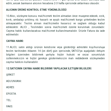
edilir, ancak bankanın alıcının hesabına 2-3 hafta içerisinde aktarması olasıdır.
ALICININ ÜRÜNÜ KONTROL ETME YÜKÜMLÜLÜĞÜ:
10.Alıcı, sözleşme konusu mal/hizmeti teslim almadan önce muayene edecek; ezik,
kırık, ambalajı yırtılmış vb. hasarlı ve ayıplı mal/hizmeti kargo şirketinden teslim
almayacaktır. Teslim alınan mal/hizmetin hasarsız ve sağlam olduğu kabul
edilecektir. ALICI , Teslimden sonra mal/hizmeti özenle korunmak zorundadır.
Cayma hakkı kullanılacaksa mal/hizmet kullanılmamalıdır. Ürünle Fatura da iade
edilmelidir.
CAYMA HAKKI:
11.ALICI; satın aldığı ürünün kendisine veya gösterdiği adresteki kişi/kuruluşa
teslim tarihinden itibaren 14 (on dört) gün içerisinde, SATICI’ya aşağıdaki iletişim
bilgileri üzerinden bildirmek şartıyla hiçbir hukuki ve cezai sorumluluk
üstlenmeksizin ve hiçbir gerekçe göstermeksizin malı reddederek sözleşmeden
cayma hakkını kullanabilir.
12.SATICININ CAYMA HAKKI BİLDİRİMİ YAPILACAK İLETİŞİM BİLGİLERİ:
ŞİRKET
ADI/UNVANI:
ADRES:
EPOSTA:
TEL:
FAKS: