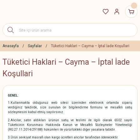
Anasayfa
Sayfalar
Tüketici Haklari – Cayma – İptal İade Koşullari
Tüketici Haklari – Cayma – İptal İade
Koşullari
GENEL
:
1.Kullanmakta olduğunuz web sitesi üzerinden elektronik ortamda sipariş
verdiğiniz takdirde, size sunulan ön bilgilendirme formunu ve mesafeli satış
sözleşmesini kabul etmiş sayılırsınız.
2.Alıcılar, satın aldıkları ürünün satış ve teslimi ile ilgili olarak 6502 sayılı
Tüketicinin Korunması Hakkında Kanun ve Mesafeli Sözleşmeler Yönetmeliği
(RG:27.11.2014/29188) hükümleri ile yürürlükteki diğer yasalara tabidir.
3.Ürün sevkiyat masrafı olan kargo ücretleri alıcılar tarafından ödenecektir.