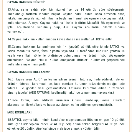
CAYMA HAKKININ SÜRESİ:
13.Alıcı, satın aldığı eğer bir hizmet ise, bu 14 günlük süre sözleşmenin
imzalandığı tarihten itibaren başlar. Cayma hakkı süresi sona ermeden önce,
tüketicinin onayı ile hizmetin ifasına başlanan hizmet sözleşmelerinde cayma hakkı
kullanılamaz. Alıcı’ya Cayma hakkına ilişkin bildirim Mesafeli Sözleşmelerde ve
İptal Koşullarında sunulmuş olup, Alıcı Cayma koşullarını bilerek sipariş
vermektedir.
14.Cayma hakkının kullanımından kaynaklanan masraflar SATICI’ ya aittir.
15.Cayma hakkının kullanılması için 14 (ondört) günlük süre içinde SATICI' ya
iadeli taahhütlü posta, faks, e-posta veya SATICI tarafından bildirilen yöntem ile
yazılı veya ilgili yöntemle bildirimde bulunulması ve ürünün işbu sözleşmede
düzenlenen "Cayma Hakkı Kullanılamayacak Ürünler" hükümleri çerçevesinde
kullanılmamış olması şarttır.
CAYMA HAKKININ KULLANIMI:
16.3. kişiye veya ALICI’ ya teslim edilen ürünün faturası, (İade edilmek istenen
ürünün faturası kurumsal ise, iade ederken kurumun düzenlemiş olduğu iade
faturası ile gönderilmesi gerekmektedir. Faturası kurumlar adına düzenlenen
sipariş iadeleri İADE FATURASI kesilmediği takdirde tamamlanamayacaktır.)
17.İade formu, İade edilecek ürünlerin kutusu, ambalajı, varsa standart
aksesuarları ile eksiksiz ve hasarsız olarak teslim edilmesi gerekmektedir.
İADE KOŞULLARI:
18.SATICI, cayma bildiriminin kendisine ulaşmasından itibaren en geç 10 günlük
süre içerisinde toplam bedeli ve ALICI’yı borç altına sokan belgeleri ALICI’ ya iade
etmek ve 20 günlük süre içerisinde malı iade almakla yükümlüdür.