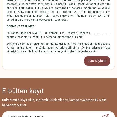
takdirde, kart sahibi banka ile arasındaki kredi kartı sözleşmesi çerçevesinde faiz
ödeyeceğini ve bankaya karşı sorumlu olacağını kabul, beyan ve taahhüt eder. Bu
durumda ilgili banka hukuki yollara başvurabilir; doğacak masrafları ve vekâlet
ücretini ALICI’dan talep edebilir ve her koşulda ALICI’nın borcundan dolayı
temerrüde düşmesi halinde, ALICI, borcun gecikmeli ifasından dolayı SATICI’nın
uğradığı zarar ve ziyanını ödeyeceğini kabul eder.
ÖDEME VE TESLİMAT
25.Banka Havalesi veya EFT (Elektronik Fon Transferi) yaparak, ............, .........,
bankası hesaplarımızdan (TL) herhangi birine yapabilirsiniz.
26.Sitemiz üzerinden kredi kartlarınız ile, Her türlü kredi kartınıza online tek ödeme
ya da online taksit imkânlarından yararlanabilirsiniz. Online ödemelerinizde
siparişiniz sonunda kredi kartınızdan tutar çekim işlemi gerçekleşecektir
Tüm Sayfalar
E-bülten
kayıt
Bültenimize kayıt olun, indirimli ürünlerden ve kampanyalardan ilk sizin
haberiniz olsun!