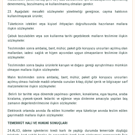
denenmemiş, bozulmamış ve kullanılmamış olmaları gerekir.
23. Aşağıdaki mesafeli sözleşmeler yönetmeliği gereğince; cayma hakkının
kullanılmayacak ürünler,
Tüketicinin istekleri veya kişisel ihtiyaçları doğrultusunda hazırlanan mallara
ilişkin sözleşmeler.
Çabuk bozulabilen veya son kullanma tarihi geçebilecek malların teslimine ilişkin
sözleşmeler.
Tesliminden sonra ambalaj, bant, mühür, paket gibi koruyucu unsurları açılmış olan
mallardan; iadesi sağlık ve hijyen açısından uygun olmayanların teslimine ilişkin
sözleşmeler.
Tesliminden sonra başka ürünlerle karışan ve doğası gereği ayrıştırılması mümkün
olmayan mallara ilişkin sözleşmeler.
Malın tesliminden sonra ambalaj, bant, mühür, paket gibi koruyucu unsurları
açılmış olması halinde maddi ortamda sunulan kitap, dijital içerik ve bilgisayar sarf
malzemelerine ilişkin sözleşmeler.
.Belirli bir tarihte veya dönemde yapılması gereken, konaklama, eşya taşıma, araba
kiralama, yiyecek-içecek tedariki ve eğlence veya dinlenme amacıyla yapılan boş
zamanın değerlendirilmesine ilişkin sözleşmeler.
Elektronik ortamda anında ifa edilen hizmetler veya tüketiciye anında teslim edilen
gayrimaddi mallara ilişkin sözleşmeler.
TEMERRÜT HALİ VE HUKUKİ SONUÇLARI
24.ALICI, ödeme işlemlerini kredi kartı ile yaptığı durumda temerrüde düştüğü