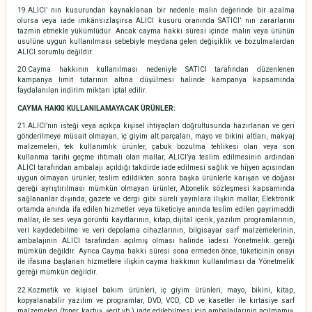
19.ALICI’ nın kusurundan kaynaklanan bir nedenle malın değerinde bir azalma
olursa veya iade imkânsızlaşırsa ALICI kusuru oranında SATICI’ nın zararlarını
tazmin etmekle yükümlüdür. Ancak cayma hakkı süresi içinde malın veya ürünün
usulüne uygun kullanılması sebebiyle meydana gelen değişiklik ve bozulmalardan
ALICI sorumlu değildir.
20.Cayma hakkının kullanılması nedeniyle SATICI tarafından düzenlenen
kampanya limit tutarının altına düşülmesi halinde kampanya kapsamında
faydalanılan indirim miktarı iptal edilir.
CAYMA HAKKI KULLANILAMAYACAK ÜRÜNLER:
21.ALICI’nın isteği veya açıkça kişisel ihtiyaçları doğrultusunda hazırlanan ve geri
gönderilmeye müsait olmayan, iç giyim alt parçaları, mayo ve bikini altları, makyaj
malzemeleri, tek kullanımlık ürünler, çabuk bozulma tehlikesi olan veya son
kullanma tarihi geçme ihtimali olan mallar, ALICI’ya teslim edilmesinin ardından
ALICI tarafından ambalajı açıldığı takdirde iade edilmesi sağlık ve hijyen açısından
uygun olmayan ürünler, teslim edildikten sonra başka ürünlerle karışan ve doğası
gereği ayrıştırılması mümkün olmayan ürünler, Abonelik sözleşmesi kapsamında
sağlananlar dışında, gazete ve dergi gibi süreli yayınlara ilişkin mallar, Elektronik
ortamda anında ifa edilen hizmetler veya tüketiciye anında teslim edilen gayrimaddi
mallar, ile ses veya görüntü kayıtlarının, kitap, dijital içerik, yazılım programlarının,
veri kaydedebilme ve veri depolama cihazlarının, bilgisayar sarf malzemelerinin,
ambalajının ALICI tarafından açılmış olması halinde iadesi Yönetmelik gereği
mümkün değildir. Ayrıca Cayma hakkı süresi sona ermeden önce, tüketicinin onayı
ile ifasına başlanan hizmetlere ilişkin cayma hakkının kullanılması da Yönetmelik
gereği mümkün değildir.
22.Kozmetik ve kişisel bakım ürünleri, iç giyim ürünleri, mayo, bikini, kitap,
kopyalanabilir yazılım ve programlar, DVD, VCD, CD ve kasetler ile kırtasiye sarf
malzemeleri (toner, kartuş, şerit vb.) iade edilebilmesi için ambalajlarının açılmamış,