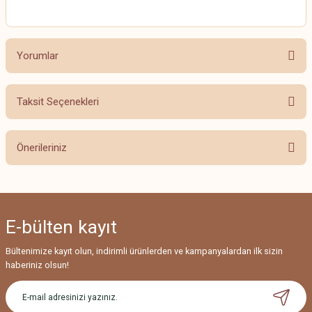
Yorumlar
Taksit Seçenekleri
Bu ürüne ilk yorumu siz yapın!
Önerileriniz
Yorum Yaz
Bu ürünün fiyat bilgisi, resim, ürün açıklamalarında ve diğer konularda
yetersiz gördüğünüz noktaları öneri formunu kullanarak tarafımıza
iletebilirsiniz.
E-bülten
kayıt
Görüş ve önerileriniz için teşekkür ederiz.
Bültenimize kayıt olun, indirimli ürünlerden ve kampanyalardan ilk sizin
Ürün resmi kalitesiz, bozuk veya görüntülenemiyor.
haberiniz olsun!
Ürün açıklamasında eksik bilgiler bulunuyor.
Ürün bilgilerinde hatalar bulunuyor.