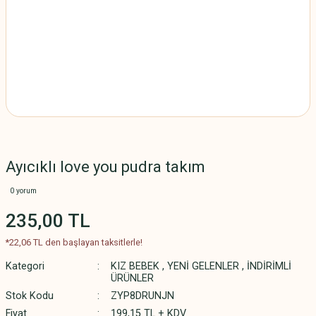
Ayıcıklı love you pudra takım
0 yorum
235,00 TL
*22,06 TL den başlayan taksitlerle!
Kategori
KIZ BEBEK
,
YENİ GELENLER
,
İNDİRİMLİ
ÜRÜNLER
Stok Kodu
ZYP8DRUNJN
Fiyat
199,15 TL + KDV