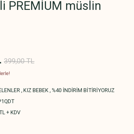
nli PREMİUM müslin
L
399,00 TL
erle!
ELENLER
,
KIZ BEBEK
,
%40 İNDİRİM BİTİRİYORUZ
P1QDT
TL + KDV