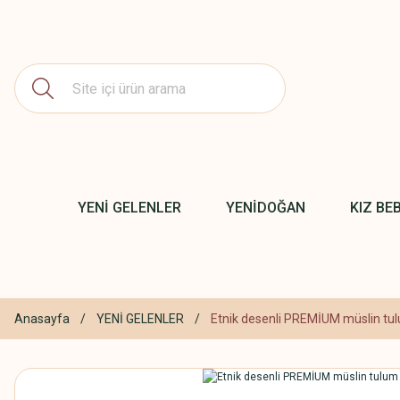
YENİ GELENLER
YENİDOĞAN
KIZ BE
Anasayfa
YENİ GELENLER
Etnik desenli PREMİUM müslin tu