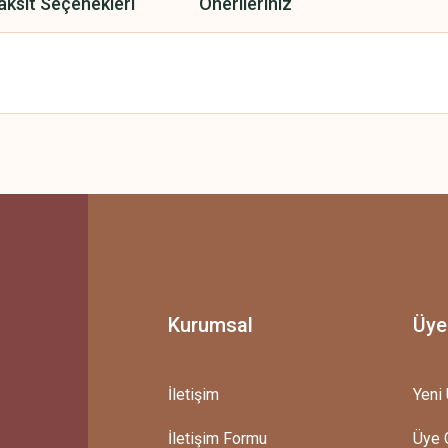
aksit Seçenekleri
Önerileriniz
 yetersiz gördüğünüz noktaları öneri formunu kullanarak tarafımıza iletebilirsini
Bu ürüne ilk yorumu siz yapın!
Yorum Yaz
Kurumsal
Üye
İletişim
Yeni 
İletişim Formu
Üye G