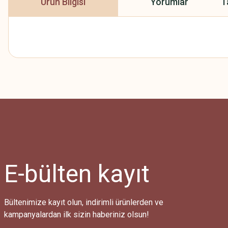
Ürün Bilgisi
Yorumlar
T
Bu ürünün fiyat bilgisi, resim, ürün açıklamalarında ve diğer konularda
Görüş ve önerileriniz için teşekkür ederiz.
Ürün resmi kalitesiz, bozuk veya görüntülenemiyor.
Ürün açıklamasında eksik bilgiler bulunuyor.
Ürün bilgilerinde hatalar bulunuyor.
Ürün fiyatı diğer sitelerden daha pahalı.
E-bülten
kayıt
Bu ürüne benzer farklı alternatifler olmalı.
Bültenimize kayıt olun, indirimli ürünlerden ve
kampanyalardan ilk sizin haberiniz olsun!