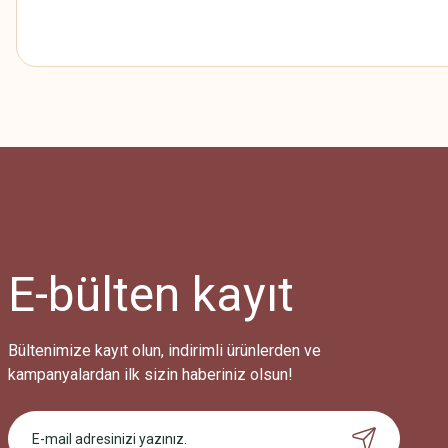
Bu ürünün fiyat bilgisi, resim, ürün açıklamalarında ve diğer konularda
Görüş ve önerileriniz için teşekkür ederiz.
Ürün resmi kalitesiz, bozuk veya görüntülenemiyor.
Ürün açıklamasında eksik bilgiler bulunuyor.
Ürün bilgilerinde hatalar bulunuyor.
Ürün fiyatı diğer sitelerden daha pahalı.
E-bülten
kayıt
Bu ürüne benzer farklı alternatifler olmalı.
Bültenimize kayıt olun, indirimli ürünlerden ve
kampanyalardan ilk sizin haberiniz olsun!