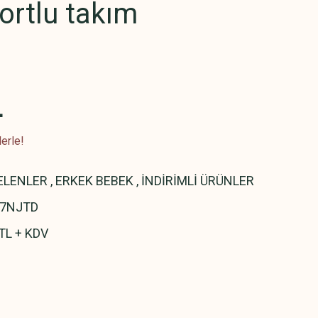
şortlu takım
L
erle!
ELENLER
,
ERKEK BEBEK
,
İNDİRİMLİ ÜRÜNLER
7NJTD
TL + KDV