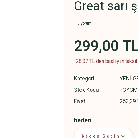
Great sarı 
0 yorum
299,00 T
*28,07 TL den başlayan taksitl
Kategori
YENİ G
Stok Kodu
FGYGM
Fiyat
253,39 
beden