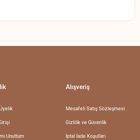
z.
lik
Alışveriş
Üyelik
Mesafeli Satış Sözleşmesi
irişi
Gizlilik ve Güvenlik
emi Unuttum
İptal İade Koşullari