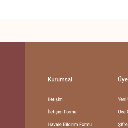
 yetersiz gördüğünüz noktaları öneri formunu kullanarak tarafımıza iletebilirsini
Bu ürüne ilk yorumu siz yapın!
Yorum Yaz
Kurumsal
Üye
İletişim
Yeni 
İletişim Formu
Üye G
Gönder
Havale Bildirim Formu
Şifr