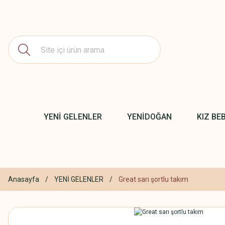
YENİ GELENLER
YENİDOĞAN
KIZ BE
Anasayfa
YENİ GELENLER
Great sarı şortlu takım