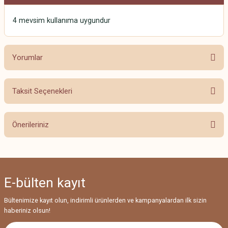
4 mevsim kullanıma uygundur
Yorumlar
Taksit Seçenekleri
Bu ürüne ilk yorumu siz yapın!
Önerileriniz
Yorum Yaz
Bu ürünün fiyat bilgisi, resim, ürün açıklamalarında ve diğer konularda
yetersiz gördüğünüz noktaları öneri formunu kullanarak tarafımıza
iletebilirsiniz.
E-bülten
kayıt
Görüş ve önerileriniz için teşekkür ederiz.
Bültenimize kayıt olun, indirimli ürünlerden ve kampanyalardan ilk sizin
Ürün resmi kalitesiz, bozuk veya görüntülenemiyor.
haberiniz olsun!
Ürün açıklamasında eksik bilgiler bulunuyor.