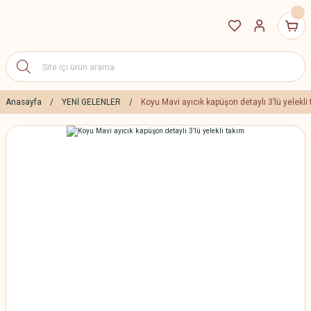
Anasayfa
YENİ GELENLER
Koyu Mavi ayıcık kapüşon detaylı 3’lü yelekli