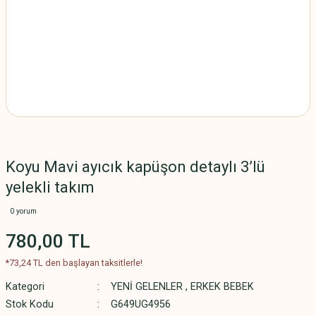
Koyu Mavi ayıcık kapüşon detaylı 3’lü
yelekli takım
0 yorum
780,00 TL
*73,24 TL den başlayan taksitlerle!
Kategori
YENİ GELENLER
,
ERKEK BEBEK
Stok Kodu
G649UG4956