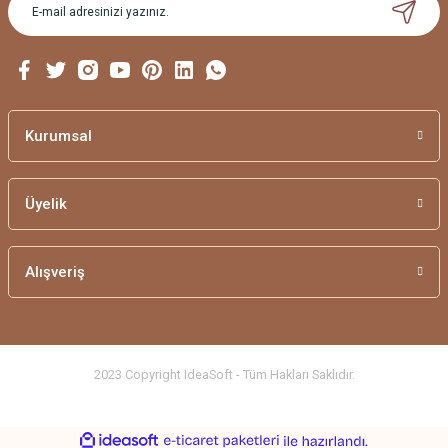
Ürün bilgilerinde hatalar bulunuyor.
Ürün fiyatı diğer sitelerden daha pahalı.
Bu ürüne benzer farklı alternatifler olmalı.
Kurumsal
Üyelik
Gönder
Alışveriş
2023 Copyright IdeaSoft - Tüm Hakları Saklıdır.
ideasoft
ile
e-