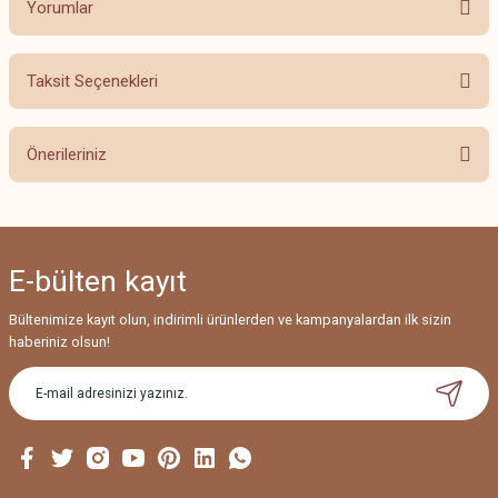
Yorumlar
Taksit Seçenekleri
Bu ürüne ilk yorumu siz yapın!
Önerileriniz
Yorum Yaz
Bu ürünün fiyat bilgisi, resim, ürün açıklamalarında ve diğer konularda
yetersiz gördüğünüz noktaları öneri formunu kullanarak tarafımıza
iletebilirsiniz.
E-bülten
kayıt
Görüş ve önerileriniz için teşekkür ederiz.
Bültenimize kayıt olun, indirimli ürünlerden ve kampanyalardan ilk sizin
Ürün resmi kalitesiz, bozuk veya görüntülenemiyor.
haberiniz olsun!
Ürün açıklamasında eksik bilgiler bulunuyor.
Ürün bilgilerinde hatalar bulunuyor.
Ürün fiyatı diğer sitelerden daha pahalı.
Bu ürüne benzer farklı alternatifler olmalı.