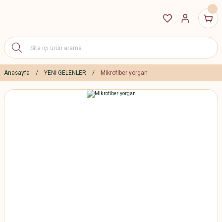
Anasayfa
YENİ GELENLER
Mikrofiber yorgan