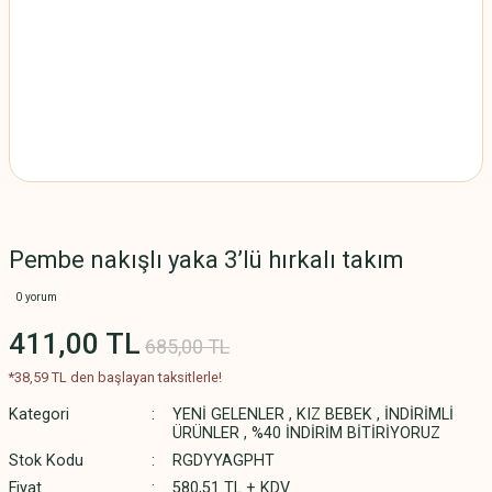
Pembe nakışlı yaka 3’lü hırkalı takım
0 yorum
411,00 TL
685,00 TL
*38,59 TL den başlayan taksitlerle!
Kategori
YENİ GELENLER
,
KIZ BEBEK
,
İNDİRİMLİ
ÜRÜNLER
,
%40 İNDİRİM BİTİRİYORUZ
Stok Kodu
RGDYYAGPHT
Fiyat
580,51 TL + KDV