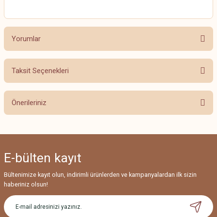
Yorumlar
Taksit Seçenekleri
Bu ürüne ilk yorumu siz yapın!
Önerileriniz
Yorum Yaz
Bu ürünün fiyat bilgisi, resim, ürün açıklamalarında ve diğer konularda
yetersiz gördüğünüz noktaları öneri formunu kullanarak tarafımıza
iletebilirsiniz.
E-bülten
kayıt
Görüş ve önerileriniz için teşekkür ederiz.
Bültenimize kayıt olun, indirimli ürünlerden ve kampanyalardan ilk sizin
Ürün resmi kalitesiz, bozuk veya görüntülenemiyor.
haberiniz olsun!
Ürün açıklamasında eksik bilgiler bulunuyor.
Ürün bilgilerinde hatalar bulunuyor.