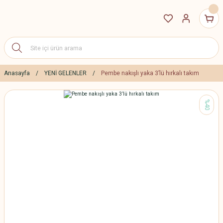
Anasayfa
YENİ GELENLER
Pembe nakışlı yaka 3’lü hırkalı takım
%40