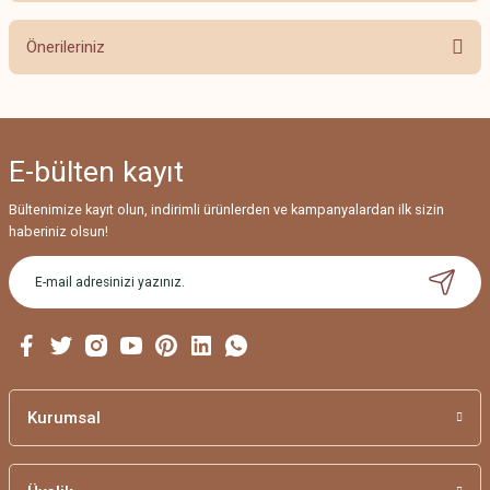
Önerileriniz
Yorum Yaz
Bu ürünün fiyat bilgisi, resim, ürün açıklamalarında ve diğer konularda
yetersiz gördüğünüz noktaları öneri formunu kullanarak tarafımıza
iletebilirsiniz.
E-bülten
kayıt
Görüş ve önerileriniz için teşekkür ederiz.
Bültenimize kayıt olun, indirimli ürünlerden ve kampanyalardan ilk sizin
Ürün resmi kalitesiz, bozuk veya görüntülenemiyor.
haberiniz olsun!
Ürün açıklamasında eksik bilgiler bulunuyor.
Ürün bilgilerinde hatalar bulunuyor.
Ürün fiyatı diğer sitelerden daha pahalı.
Bu ürüne benzer farklı alternatifler olmalı.
Kurumsal