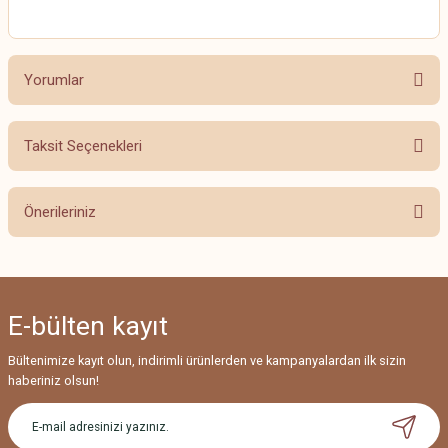
Yorumlar
Taksit Seçenekleri
Bu ürüne ilk yorumu siz yapın!
Önerileriniz
Yorum Yaz
Bu ürünün fiyat bilgisi, resim, ürün açıklamalarında ve diğer konularda
yetersiz gördüğünüz noktaları öneri formunu kullanarak tarafımıza
iletebilirsiniz.
E-bülten
kayıt
Görüş ve önerileriniz için teşekkür ederiz.
Bültenimize kayıt olun, indirimli ürünlerden ve kampanyalardan ilk sizin
Ürün resmi kalitesiz, bozuk veya görüntülenemiyor.
haberiniz olsun!
Ürün açıklamasında eksik bilgiler bulunuyor.
Ürün bilgilerinde hatalar bulunuyor.