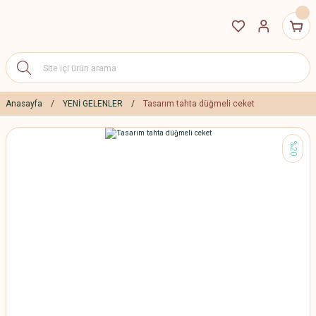
Anasayfa
YENİ GELENLER
Tasarım tahta düğmeli ceket
%20