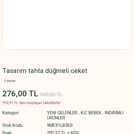
Tasarım tahta düğmeli ceket
0 yorum
276,00 TL
345,00 TL
*25,91 TL den başlayan taksitlerle!
Kategori
YENİ GELENLER
,
KIZ BEBEK
,
İNDİRİMLİ
ÜRÜNLER
Stok Kodu
9MEX1LB3ER
Fiyat
292,37 TL + KDV