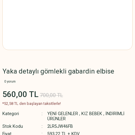
Yaka detaylı gömlekli gabardin elbise
0 yorum
560,00 TL
700,00 TL
*52,58 TL den başlayan taksitlerle!
Kategori
YENİ GELENLER
,
KIZ BEBEK
,
İNDİRİMLİ
ÜRÜNLER
Stok Kodu
2LR5JW46FB
Fiyat
593,22 TL + KDV