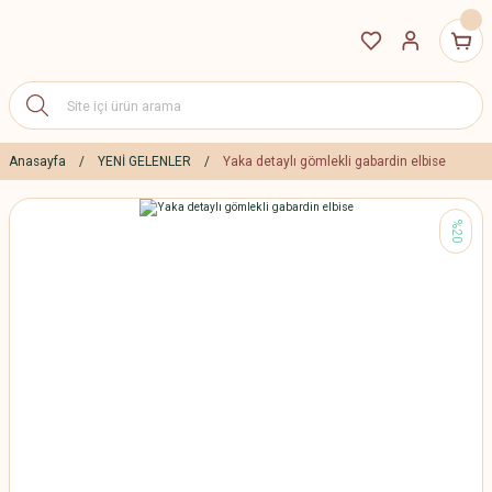
Anasayfa
YENİ GELENLER
Yaka detaylı gömlekli gabardin elbise
%20