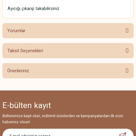
Ayıcığı çıkarıp takabilirsiniz
Yorumlar
Taksit Seçenekleri
Bu ürüne ilk yorumu siz yapın!
Önerileriniz
Yorum Yaz
Bu ürünün fiyat bilgisi, resim, ürün açıklamalarında ve diğer konularda
yetersiz gördüğünüz noktaları öneri formunu kullanarak tarafımıza
iletebilirsiniz.
E-bülten
kayıt
Görüş ve önerileriniz için teşekkür ederiz.
Bültenimize kayıt olun, indirimli ürünlerden ve kampanyalardan ilk sizin
Ürün resmi kalitesiz, bozuk veya görüntülenemiyor.
haberiniz olsun!
Ürün açıklamasında eksik bilgiler bulunuyor.