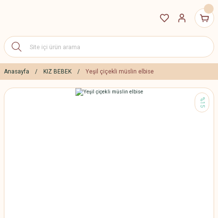
Anasayfa
KIZ BEBEK
Yeşil çiçekli müslin elbise
%15