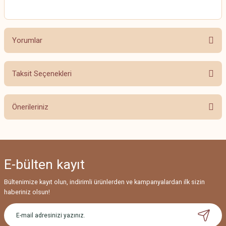
Yorumlar
Taksit Seçenekleri
Bu ürüne ilk yorumu siz yapın!
Önerileriniz
Yorum Yaz
Bu ürünün fiyat bilgisi, resim, ürün açıklamalarında ve diğer konularda
yetersiz gördüğünüz noktaları öneri formunu kullanarak tarafımıza
iletebilirsiniz.
E-bülten
kayıt
Görüş ve önerileriniz için teşekkür ederiz.
Bültenimize kayıt olun, indirimli ürünlerden ve kampanyalardan ilk sizin
Ürün resmi kalitesiz, bozuk veya görüntülenemiyor.
haberiniz olsun!
Ürün açıklamasında eksik bilgiler bulunuyor.
Ürün bilgilerinde hatalar bulunuyor.