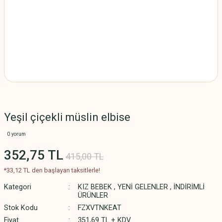
Yeşil çiçekli müslin elbise
0 yorum
352,75 TL
415,00 TL
*33,12 TL den başlayan taksitlerle!
Kategori
KIZ BEBEK
,
YENİ GELENLER
,
İNDİRİMLİ
ÜRÜNLER
Stok Kodu
FZXVTNKEAT
Fiyat
351,69 TL + KDV